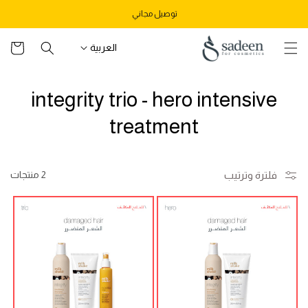
تخطى
توصيل مجاني
للمحتوى
سلة
العربية
التسوق
ا
integrity trio - hero intensive
ل
treatment
ت
ص
فلترة وترتيب
2 منتجات
ن
ي
ف
: