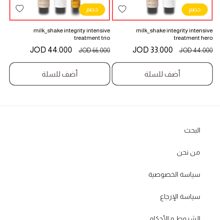
خصم
خصم
add
add
to
to
milk_shake integrity intensive
milk_shake integrity intensive
Wishlist
Wishlist
treatment trio
treatment hero
السعر
سعر
44.000 JOD
السعر
سعر
33.000 JOD
66.000 JOD
44.000 JOD
المبدئي
البيع
المبدئي
البيع
أضف للسلة
أضف للسلة
البحث
من نحن
سياسة الخصوصية
سياسة الإرجاع
الشروط و الأحكام